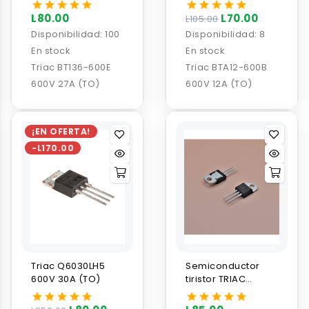
L80.00
L70.00
L105.00
Disponibilidad:
100
Disponibilidad:
8
En stock
En stock
Triac BT136-600E
Triac BTA12-600B
600V 27A (TO)
600V 12A (TO)
¡EN OFERTA!
-L170.00
Triac Q6030LH5
Semiconductor
600V 30A (TO)
tiristor TRIAC
BTB16-600
16A/600V