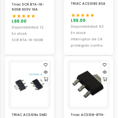
TRIAC ACS108S 8SA
Triac SCR BTA-16-
600B 600V 16A
L55.00
L65.00
Disponibilidad:
92
Disponibilidad:
12
En stock
En stock
Interruptor de CA
SCR BTA-16-600B
protegido contra
sobretensiones de
0,8 A - 800 V (ACS
™)
TRIAC ACS108s SMD
Triac ACS108-8TN-