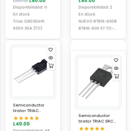
L80.00
L85.00
L250.00
Disponibilidad:
11
Disponibilidad:
2
En stock
En stock
Triac Q6030LH5
NUEVO BTB16-600B
600V 30A (TO)
BTB16-600 ST TO-
220 Triac 600V 16A
Semiconductor
tiristor TRIAC
Semiconductor
BT134-600E 600V
tiristor TRIAC SRC
4A
L40.00
BT137 600V 8A
Disponibilidad:
48