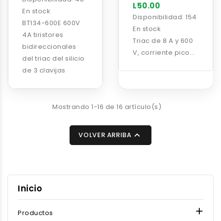
L50.00
En stock
Disponibilidad:
154
BT134-600E 600V
En stock
4A tiristores
Triac de 8 A y 600
bidireccionales
V, corriente pico
del triac del silicio
no repetitiva: 65 A,
de 3 clavijas
compuerta de alta
sensibilidad
Mostrando 1-16 de 16 artículo(s)

VOLVER ARRIBA
Inicio

Productos