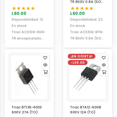
TR 800V 0.8A (SOT-
223)
L60.00
L60.00
Disponibilidad:
12
Disponibilidad:
23
En stock
En stock
Triac ACS108-6SN-
Triac ACS108-8TN-
TR encapsulado
TR 800V 0.8A (SOT-
SOT-223 de 600v
223)
0.8A (SMD)
¡EN OFERTA!
-L35.00
Triac BT136-600E
Triac BTA12-600B
600V 27A (TO)
600V 12A (TO)