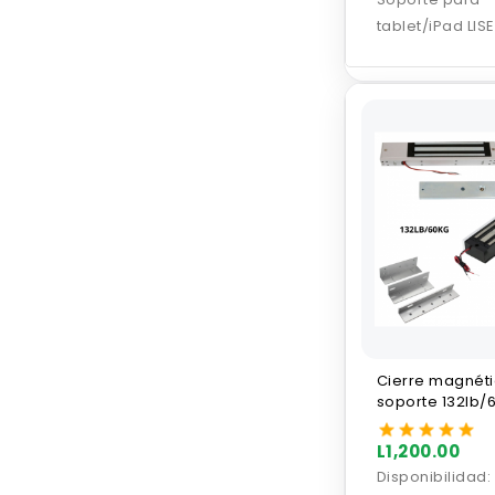
tablet/iPad LIS
Cierre magnéti
soporte 132lb/
600lb/272KG
L1,200.00
Disponibilidad: