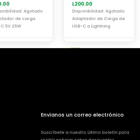
0.00
L200.00
onibilidad:
Agotado
Disponibilidad:
Agotado
ptador de carga
Adaptador de Carga de
-C 5V 25W
USB-C a Lightning
…
1
2
3
5
Envianos un correo electrónico
Suscríbete a nuestro último boletín para
recibir noticias sobre descuentos