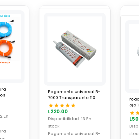
ara
Pegamento universal B-
ros
7000 Transparente 110ml
roda
Zhanlida
ojo
L220.00
2 En
Disponibilidad:
13 En
L50
stock
Disp
ara
Pegamento universal B-
stoc
ros