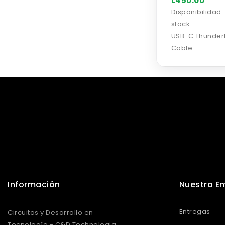
L450.00
Disponibilidad:
stock
USB-C Thunderb
Cable
Mostrando 1-20 de 8
.
Información
Nuestra E
Entregas
Circuitos y Desarrollo en
Tecnología - C&D Technologia