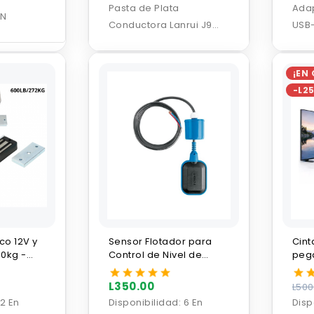
Pasta de Plata
Ada
EN
Conductora Lanrui J9
USB-
Nano
Ligh
¡EN
-L2
co 12V y
Sensor Flotador para
Cint
60kg -
Control de Nivel de
pega
Liquidos 3M FOSET
pant
L350.00
L500
2 En
Disponibilidad:
6 En
Disp