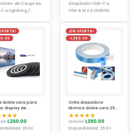
ptador de Carga de
Adaptador USB-C a
C a Lightning /
USB-B M 2.0 UGREEN
tning a USB-C
 OFERTA!
¡EN OFERTA!
50.00
-L250.00
a doble cara para
Cinta disipadora
r display de
térmica doble cara 25m
allas de TV 10m
para tira LED
L250.00
L250.00
.00
L500.00
onibilidad:
20 En
Disponibilidad:
25 En