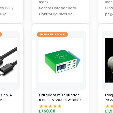
stock
stoc
co 12V y
Sensor Flotador para
Cint
60kg -
Control de Nivel de
pega
Liquidos 3M FOSET
pant
FUERA DE STOCK
s Usb-A
Cargador multipuertos
Lámp
5M
6 en 1 BA-203 20W BAKU
7R 
L750.00
L1,