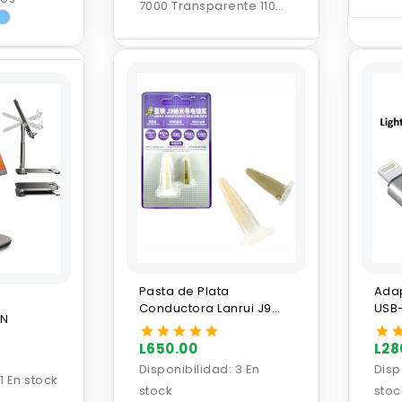
7000 Transparente 110ml
Zhanlida
Pasta de Plata
Ada
Conductora Lanrui J9
USB-
EN
Nano
Ligh
L650.00
L28
Disponibilidad:
3 En
Disp
1 En stock
stock
stoc