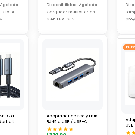
Agotado
Disponibilidad:
Agotado
Disp
s Usb-A
Cargador multipuertos
Lam
5M
6 en 1 BA-203
proy
FUER
USB-C a
Adaptador de red y HUB
Ada
erbolt 4
RJ45 a USB / USB-C
USB
W 1.5M