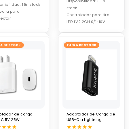
Disponibilidad:
3 En
onibilidad:
1 En stock
stock
para para
Controlador para tira
ector
LED LV2 2CH 0/1-10V
A DE STOCK
FUERA DE STOCK
ptador de carga
Adaptador de Carga de
-C 5V 25W
USB-C a Lightning