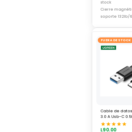
stock
Cierre magnéti
soporte 132lb/
600lb/272KG
FUERA DE STOCK
Cable de dato
3.0 A Usb-C 0.
Ugreen
L90.00