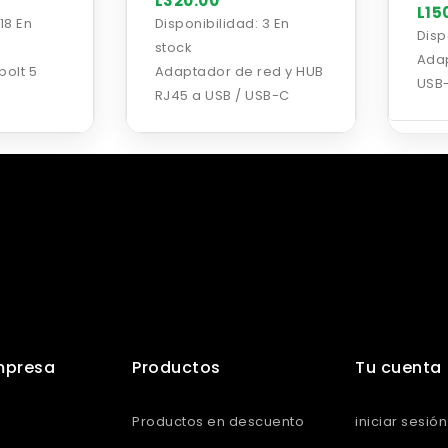
L320.00
L15
18 En
Disponibilidad:
3 En
Disp
stock
Ada
olt 5
Adaptador de red y HUB
USB
RJ45 a USB / USB-C
4 artículo(s)
mpresa
Productos
Tu cuenta
Productos en descuento
iniciar sesión