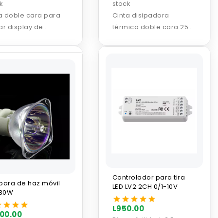
k
stock
a doble cara para
Cinta disipadora
r display de
térmica doble cara 25m
allas de TV 10m
para tira LED
Controlador para tira
ara de haz móvil
LED LV2 2CH 0/1-10V
230W
L950.00
500.00