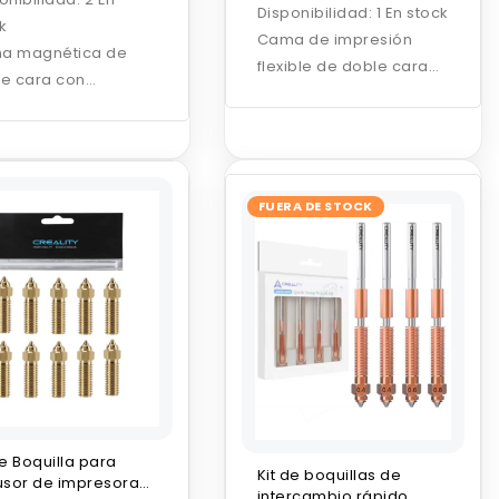
Disponibilidad:
1 En stock
k
Cama de impresión
a magnética de
flexible de doble cara
e cara con
con recubrimiento de
brimiento PEI
resina epoxi, diseñada
urizado, diseñada
para ofrecer excelente
 ofrecer excelente
adherencia, alta
rencia, fácil
resistencia al desgaste
FUERA DE STOCK
acción de las piezas
y una extracción
a mayor vida útil.
sencilla de las piezas.
de Boquilla para
Kit de boquillas de
usor de impresora
intercambio rápido