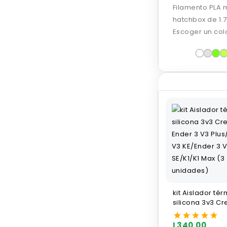
Filamento PLA 
hatchbox de 1.
cada carrete.
Escoger un colo
kit Aislador té
silicona 3v3 Cre
Ender 3 V3 Plus
V3 KE/Ender 3 V
L340.00