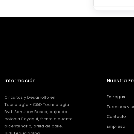
diametro 500
de largo
Mostrando 1-20 de 2
.
Información
Nuestra E
Entregas
Circuitos y Desarrollo en
Tecnología - C&D Technologia
Terminos y c
Bvd. San Juan Bosco, bajando
Contacto
colonia Payaqui, frente a puente
bicentenario, orilla de calle.
Empresa
11101 Tegucigalpa