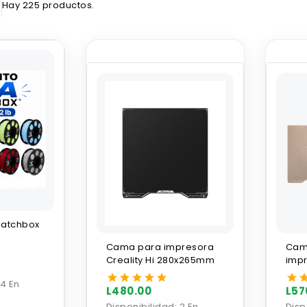
Hay 225 productos.
Hatchbox
Cama para impresora
Cam
Creality Hi 280x265mm
impr
DUA
4 En
L480.00
L57
Disponibilidad:
2 En
Disp