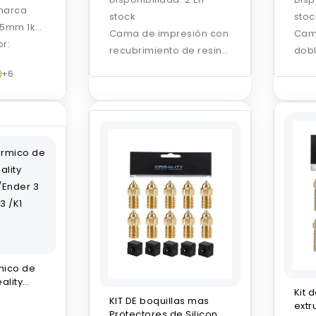
marca
stock
stoc
75mm 1kg
Cama de impresión con
Cam
r:
recubrimiento de resina
dobl
epoxi que ofrece
recu
+6
excelente adherencia,
text
alta resistencia al
para
desgaste y una
adhe
extracción sencilla de
extr
las piezas impresas.
y un
rmico de
ality
Kit 
/Ender 3
KIT DE boquillas mas
extr
3 /K1
Protectores de Silicona