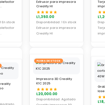
alefactor
Extrusor para impresora
Tarj
Creality HI
impr
ity HI
L1,350.00
L1,
1 En stock
Disponibilidad:
1 En stock
Disp
alefactor
Extrusor para impresora
Tarj
Creality HI
impr
ity HI
FUERA DE STOCK
Impresora 3D Creality
K1C 2025
reality
Gra
bo
las
L20,000.00
8x12
Disponibilidad:
Agotado
L18
Agotado
Creality Impresora 3D