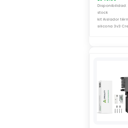
SE/K1/K1 Max (3
Disponibilidad:
unidades)
stock
kit Aislador té
silicona 3v3 Cre
Ender 3 V3 Plus
V3 KE/Ender 3 V
SE/K1/K1 Max (3
unidades)